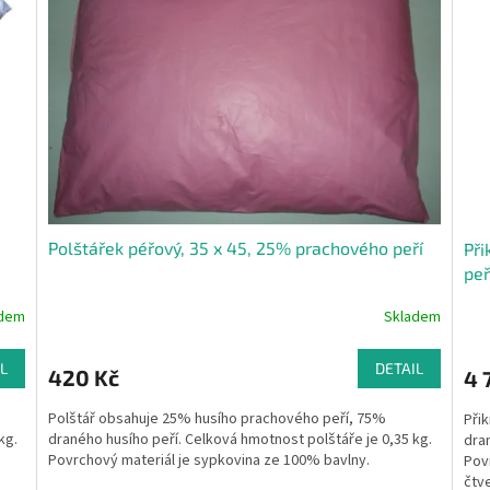
Polštářek péřový, 35 x 45, 25% prachového peří
Při
peř
adem
Skladem
L
DETAIL
420 Kč
4 
Polštář obsahuje 25% husího prachového peří, 75%
Při
kg.
draného husího peří. Celková hmotnost polštáře je 0,35 kg.
dran
Povrchový materiál je sypkovina ze 100% bavlny.
Povr
čtv