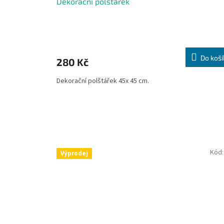
Dekorační polštářek
Do koší
280 Kč
Dekorační polštářek 45x 45 cm.
Kód
Výprodej