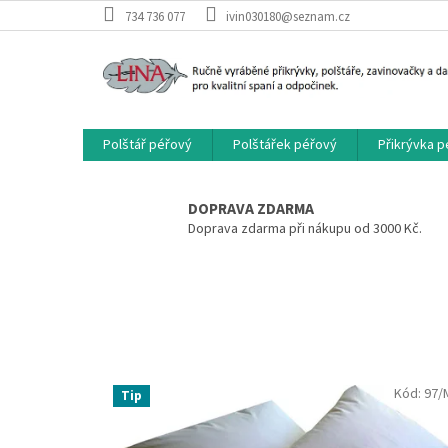
Přejít
734 736 077
ivin030180@seznam.cz
na
obsah
Polštář péřový
Polštářek péřový
Přikrývka 
V
í
DOPRAVA ZDARMA
t
Doprava zdarma při nákupu od 3000 Kč.
e
j
t
e
v
n
Kód:
97/
Tip
a