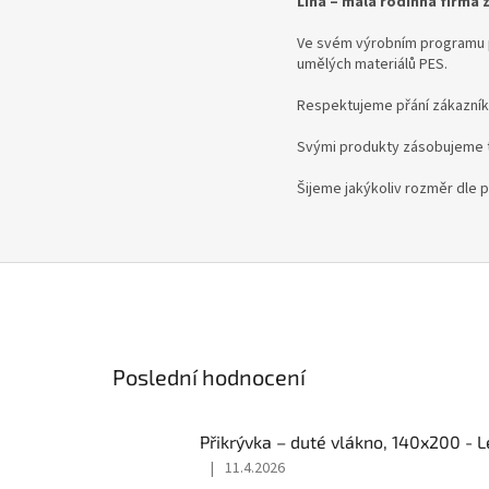
Lina – malá rodinná firma 
Ve svém výrobním programu p
umělých materiálů PES.
Respektujeme přání zákazníků
Svými produkty zásobujeme t
Šijeme jakýkoliv rozměr dle p
Poslední hodnocení
Přikrývka – duté vlákno, 140x200 - L
|
11.4.2026
Hodnocení