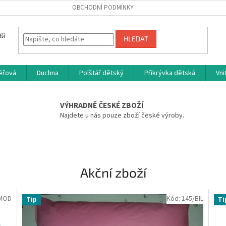
OBCHODNÍ PODMÍNKY
HLEDAT
péřová
Duchna
Polštář dětský
Přikrývka dětská
Vni
VÝHRADNĚ ČESKÉ ZBOŽÍ
Najdete u nás pouze zboží české výroby.
Akční zboží
MOD
Kód:
145/BIL
Tip
Ti