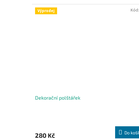
Kód
Výprodej
Dekorační polštářek
Do koší
280 Kč