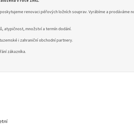
založena v roce 1991.
oskytujeme renovaci péřových ložních souprav. Vyrábíme a prodáváme nov
, atypičnost, množství a termín dodání.
uzemské i zahraniční obchodní partnery.
řání zákazníka.
etní