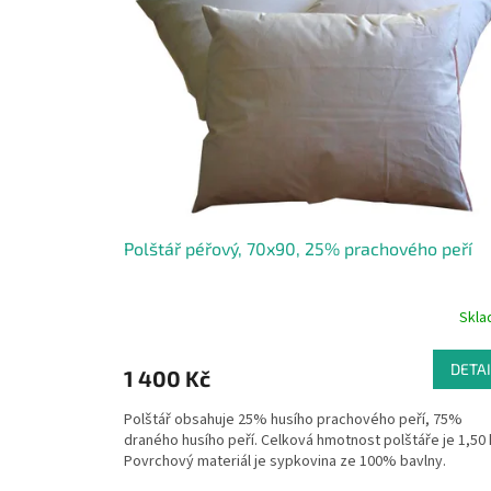
š
e
m
o
b
c
h
o
d
Polštář péřový, 70x90, 25% prachového peří
ě
Skl
DETAI
1 400 Kč
Polštář obsahuje 25% husího prachového peří, 75%
draného husího peří. Celková hmotnost polštáře je 1,50 
Povrchový materiál je sypkovina ze 100% bavlny.