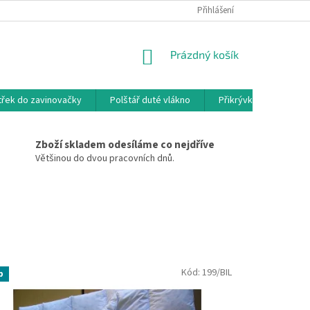
Přihlášení
NÁKUPNÍ
Prázdný košík
KOŠÍK
třek do zavinovačky
Polštář duté vlákno
Přikrývka duté vlákno
Zboží skladem odesíláme co nejdříve
Většinou do dvou pracovních dnů.
Kód:
199/BIL
p