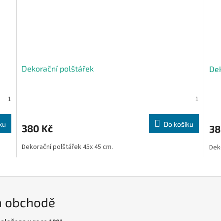
Dekorační polštářek
Dek
1
1
ku
Do košíku
380 Kč
38
Dekorační polštářek 45x 45 cm.
Dek
m obchodě