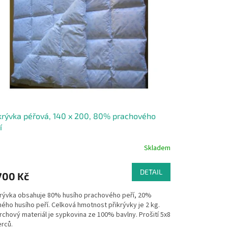
krývka péřová, 140 x 200, 80% prachového
í
Skladem
DETAIL
700 Kč
krývka obsahuje 80% husího prachového peří, 20%
ého husího peří. Celková hmotnost přikrývky je 2 kg.
chový materiál je sypkovina ze 100% bavlny. Prošití 5x8
erců.