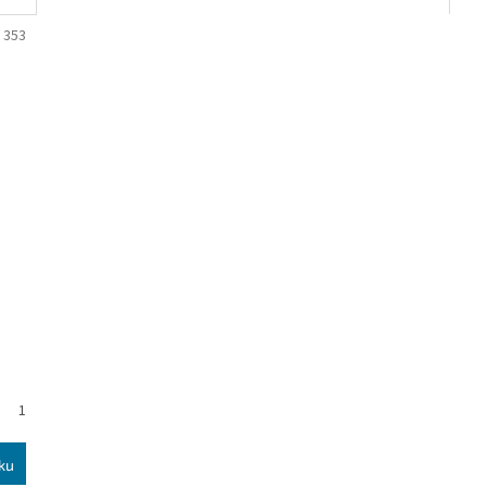
:
353
1
ku