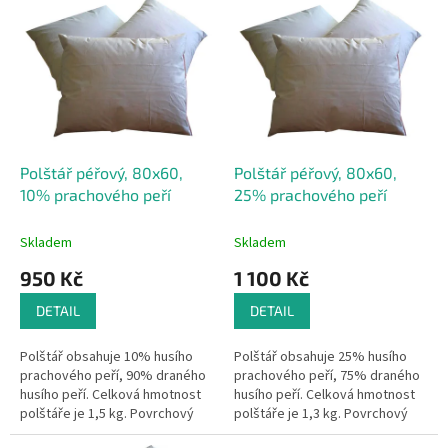
r
ý
o
p
d
i
u
s
k
p
t
r
ů
o
d
Polštář péřový, 80x60,
Polštář péřový, 80x60,
u
10% prachového peří
25% prachového peří
k
t
Skladem
Skladem
ů
950 Kč
1 100 Kč
DETAIL
DETAIL
Polštář obsahuje 10% husího
Polštář obsahuje 25% husího
prachového peří, 90% draného
prachového peří, 75% draného
husího peří. Celková hmotnost
husího peří. Celková hmotnost
polštáře je 1,5 kg. Povrchový
polštáře je 1,3 kg. Povrchový
materiál je sypkovina ze 100%
materiál je sypkovina ze 100%