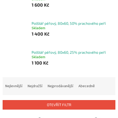
1 600 Kč
Polštář péřový, 80x60, 50% prachového peří
Skladem
1 400 Kč
Polštář péřový, 80x60, 25% prachového peří
Skladem
1 100 Kč
Ř
a
Nejlevnější
Nejdražší
Nejprodávanější
Abecedně
z
e
n
OTEVŘÍT FILTR
í
p
V