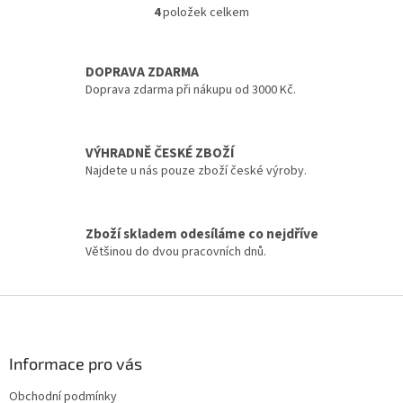
bavlny.
bavlny.
4
položek celkem
O
v
l
á
DOPRAVA ZDARMA
d
Doprava zdarma při nákupu od 3000 Kč.
a
c
í
VÝHRADNĚ ČESKÉ ZBOŽÍ
p
Najdete u nás pouze zboží české výroby.
r
v
k
y
Zboží skladem odesíláme co nejdříve
v
Většinou do dvou pracovních dnů.
ý
p
i
Z
s
á
u
p
a
Informace pro vás
t
Obchodní podmínky
í