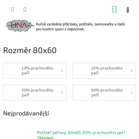
Přejít
NÁKUP
na
obsah
KOŠÍK
Rozměr 80x60
10% prachového
25% prachového
peří
peří
50% prachového
80% prachového
peří
peří
Nejprodávanější
Polštář péřový, 80x60, 80% prachového peří
Skladem