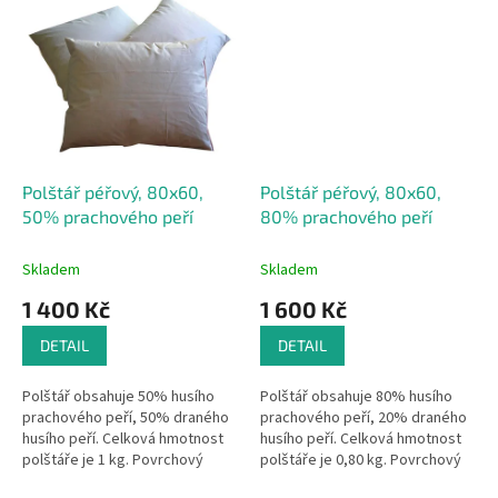
bavlny.
bavlny.
Polštář péřový, 80x60,
Polštář péřový, 80x60,
50% prachového peří
80% prachového peří
Skladem
Skladem
1 400 Kč
1 600 Kč
DETAIL
DETAIL
Polštář obsahuje 50% husího
Polštář obsahuje 80% husího
prachového peří, 50% draného
prachového peří, 20% draného
husího peří. Celková hmotnost
husího peří. Celková hmotnost
polštáře je 1 kg. Povrchový
polštáře je 0,80 kg. Povrchový
materiál je sypkovina ze 100%
materiál je sypkovina ze 100%