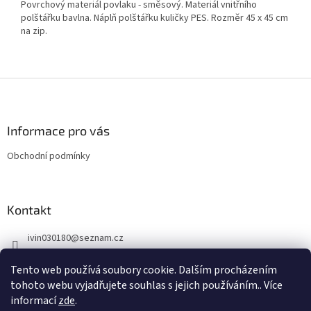
Povrchový materiál povlaku - směsový. Materiál vnitřního
polštářku bavlna. Náplň polštářku kuličky PES. Rozměr 45 x 45 cm
na zip.
Z
á
p
a
Informace pro vás
t
Obchodní podmínky
í
Kontakt
ivin030180
@
seznam.cz
734 736 077
Tento web používá soubory cookie. Dalším procházením
603 281 359
tohoto webu vyjadřujete souhlas s jejich používáním.. Více
informací
zde
.