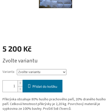
5 200 Kč
Měrná
Zvolte variantu
cena:
Varianta
Přidat do košíku
Přikrývka obsahuje 80% husího prachového peří, 20% draného husího
peří. Celková hmotnost přikrývky je 2,20 kg. Povrchový materiál je
sypkovina ze 100% bavlny. Prošití 5x8 čtverců.