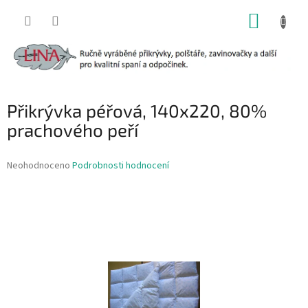
Přejít
NÁKUP
na
obsah
KOŠÍK
Přikrývka péřová, 140x220, 80%
prachového peří
Průměrné
Neohodnoceno
Podrobnosti hodnocení
hodnocení
produktu
je
0,0
z
5
hvězdiček.