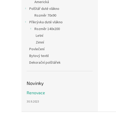
Americká
Polštář duté vlákno
Rozměr 70x90
Přikrývka duté vlákno
Rozměr 140x200
Letní
Zimní
Povlečení
Bytový textil
Dekorační polštářek
Novinky
Renovace
30.9.2023
Z