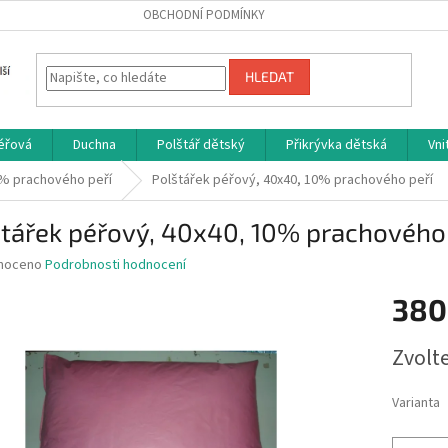
OBCHODNÍ PODMÍNKY
HLEDAT
péřová
Duchna
Polštář dětský
Přikrývka dětská
Vni
% prachového peří
Polštářek péřový, 40x40, 10% prachového peří
tářek péřový, 40x40, 10% prachového 
né
noceno
Podrobnosti hodnocení
ní
380
u
Měrná
Zvolt
cena:
ek.
Varianta