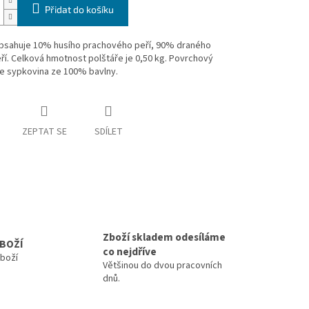
Přidat do košíku
obsahuje 10% husího prachového peří, 90% draného
ří. Celková hmotnost polštáře je 0,50 kg. Povrchový
je sypkovina ze 100% bavlny.
ZEPTAT SE
SDÍLET
Zboží skladem odesíláme
BOŽÍ
co nejdříve
zboží
Většinou do dvou pracovních
dnů.