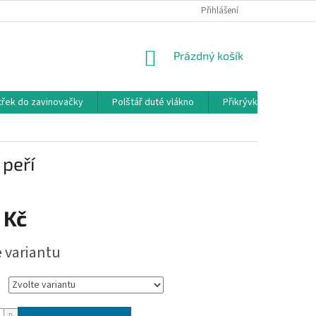
Přihlášení
NÁKUPNÍ
Prázdný košík
KOŠÍK
třek do zavinovačky
Polštář duté vlákno
Přikrývka duté vlákno
peří
 Kč
e variantu