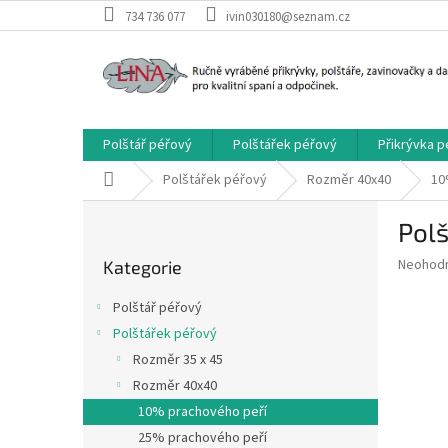
Přejít
734 736 077
ivin030180@seznam.cz
na
obsah
Polštář péřový
Polštářek péřový
Přikrývka 
Domů
Polštářek péřový
Rozměr 40x40
10
P
Polš
o
Přeskočit
s
Průměr
Neohod
Kategorie
kategorie
t
hodnoce
r
produkt
Polštář péřový
a
je
Polštářek péřový
0,0
n
z
Rozměr 35 x 45
n
5
í
Rozměr 40x40
hvězdič
p
10% prachového peří
a
25% prachového peří