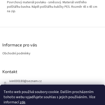
Povrchový materiál povlaku - směsový. Materiál vnitřního
polštářku bavlna. Náplň polštářku kuličky PES. Rozměr 45 x 45 cm
na zip.
Z
á
p
a
Informace pro vás
t
Obchodní podmínky
í
Kontakt
ivin030180
@
seznam.cz
734 736 077
Tento web používá soubory cookie. Dalším procházením
603 281 359
tohoto webu vyjadřujete souhlas s jejich používáním.. Více
informací
zde
.